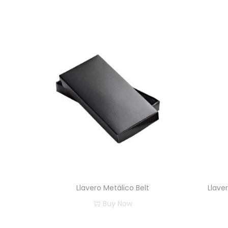
​Llavero Metálico Belt
Llave
Buy Now