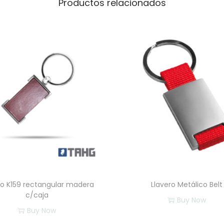
Productos relacionados
ro K159 rectangular madera
​Llavero Metálico Belt
c/caja
Buy Now
Buy Now