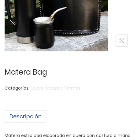
c
d
i
o
ó
n
Matera Bag
Categorías:
Cuero
,
Mates y Termos
Descripción
Matera estilo bag elaborada en cuero con costura a mano