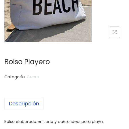
c
d
i
o
ó
n
Bolso Playero
Categoría:
Cuero
Descripción
Bolso elaborado en Lona y cuero ideal para playa.