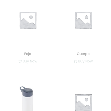
n
t
i
d
a
d
Faja
Cuerpo
Buy Now
Buy Now