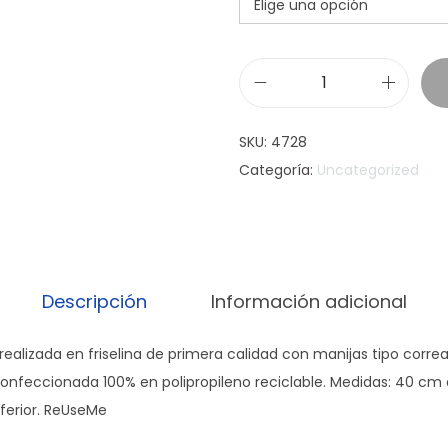
B
o
SKU:
4728
l
Categoría:
Uncategorized
s
a
S
h
i
Descripción
Información adicional
n
y
y realizada en friselina de primera calidad con manijas tipo corr
c
Confeccionada 100% en polipropileno reciclable. Medidas: 40 cm
a
nferior. ReUseMe
n