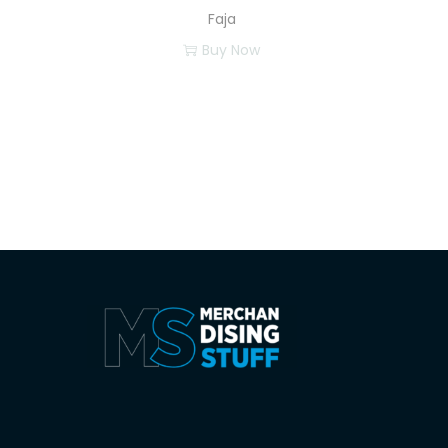
Faja
Buy Now