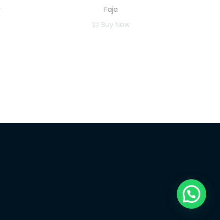
y
Faja
Buy Now