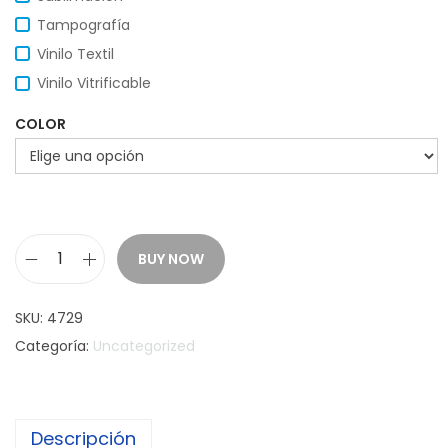
Tampografía
Vinilo Textil
Vinilo Vitrificable
COLOR
BUY NOW
B
u
SKU:
4729
z
Categoría:
Uncategorized
o
T
a
Descripción
f