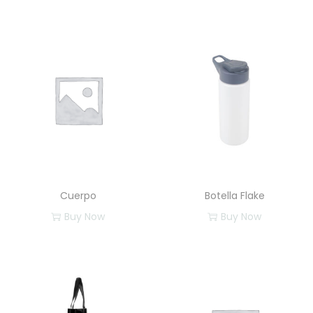
Cuerpo
Botella Flake
Buy Now
Buy Now
E
s
t
e