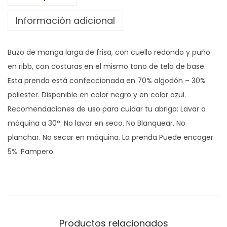
i
Información adicional
c
a
Buzo de manga larga de frisa, con cuello redondo y puño
n
en ribb, con costuras en el mismo tono de tela de base.
t
Esta prenda está confeccionada en 70% algodón – 30%
i
poliester. Disponible en color negro y en color azul.
d
Recomendaciones de uso para cuidar tu abrigo: Lavar a
a
máquina a 30°. No lavar en seco. No Blanquear. No
d
planchar. No secar en máquina. La prenda Puede encoger
5% .Pampero.
Productos relacionados