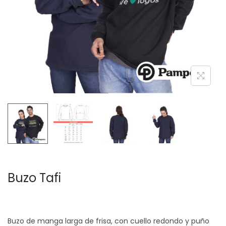
c
d
i
o
ó
n
Buzo Tafi
Buzo de manga larga de frisa, con cuello redondo y puño