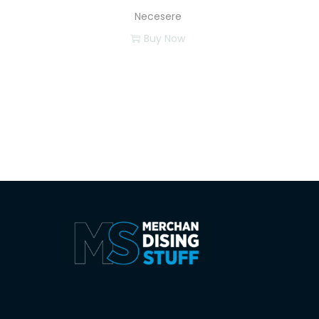
Necesere
Buy Now