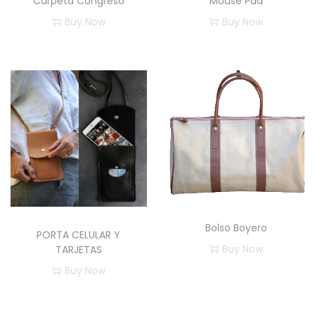
Carpeta Congreso
Mouse Pad
Buy Now
Buy Now
Bolso Boyero
PORTA CELULAR Y
Buy Now
TARJETAS
Buy Now