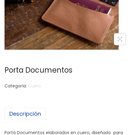
c
d
i
o
ó
n
Porta Documentos
Categoría:
Cuero
Descripción
Porta Documentos elaborados en cuero, diseñado para