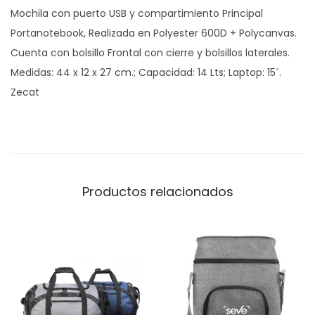
Mochila con puerto USB y compartimiento Principal
t
Portanotebook, Realizada en Polyester 600D + Polycanvas.
a
Cuenta con bolsillo Frontal con cierre y bolsillos laterales.
b
Medidas: 44 x 12 x 27 cm.; Capacidad: 14 Lts; Laptop: 15´.
a
Zecat
c
k
p
a
c
Productos relacionados
k
c
a
n
t
i
d