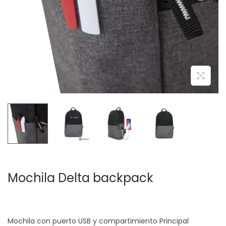
c
d
i
o
ó
n
Mochila Delta backpack
Mochila con puerto USB y compartimiento Principal