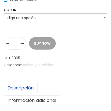
COLOR
BUY NOW
M
o
SKU:
3895
c
Categoría:
Bolsos y Mochilas
h
i
l
Descripción
a
D
Información adicional
e
l