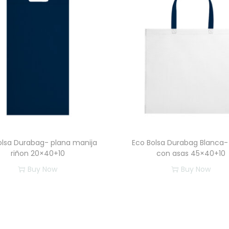
olsa Durabag- plana manija
Eco Bolsa Durabag Blanca-
riñon 20×40+10
con asas 45×40+10
Buy Now
Buy Now