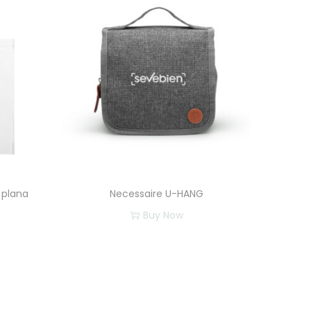
 plana
Necessaire U-HANG
Buy Now
E
s
t
e