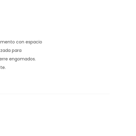
rtimento con espacio
orzada para
ierre engomados.
te.