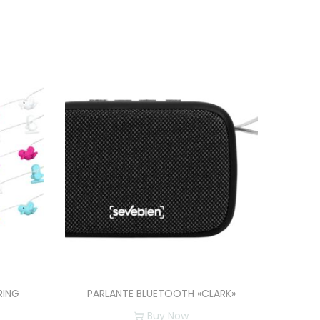
RING
PARLANTE BLUETOOTH «CLARK»
Buy Now