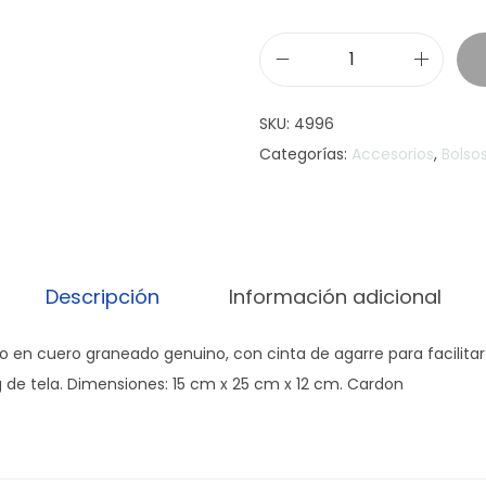
N
e
SKU:
4996
c
Categorías:
Accesorios
,
Bolso
e
s
e
r
E
Descripción
Información adicional
s
p
en cuero graneado genuino, con cinta de agarre para facilitar 
i
 de tela. Dimensiones: 15 cm x 25 cm x 12 cm. Cardon
n
i
l