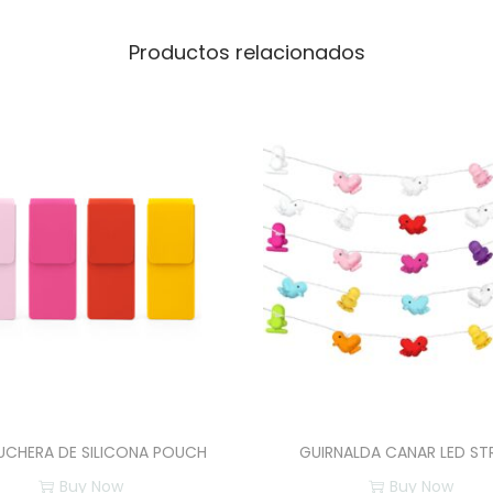
l
o
Productos relacionados
c
a
n
t
i
d
a
d
UCHERA DE SILICONA POUCH
GUIRNALDA CANAR LED ST
Buy Now
Buy Now