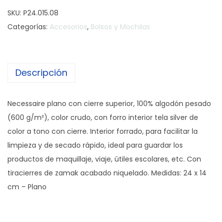
e
SKU:
P24.015.08
c
Categorías:
Accesorios
,
Bolsos y Mochilas
e
s
s
Descripción
a
i
r
Necessaire plano con cierre superior, 100% algodón pesado
e
(600 g/m²), color crudo, con forro interior tela silver de
C
color a tono con cierre. Interior forrado, para facilitar la
a
limpieza y de secado rápido, ideal para guardar los
r
productos de maquillaje, viaje, útiles escolares, etc. Con
t
tiracierres de zamak acabado niquelado. Medidas: 24 x 14
u
cm – Plano
c
h