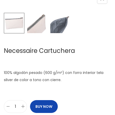
c
d
i
o
ó
n
Necessaire Cartuchera
100% algodón pesado (600 g/m²) con forro interior tela
silver de color a tono con cierre.
BUY NOW
N