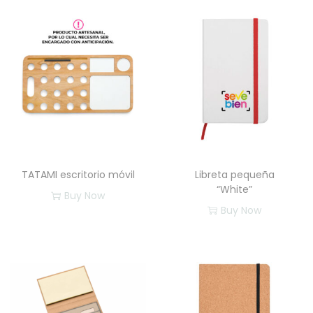
TATAMI escritorio móvil
Libreta pequeña
“White”
Buy Now
Buy Now
E
E
s
s
t
t
e
e
p
p
r