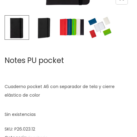
c
d
i
o
ó
n
Notes PU pocket
Cuaderno pocket A6 con separador de tela y cierre
elástico de color
Sin existencias
SKU:
P26.023.12