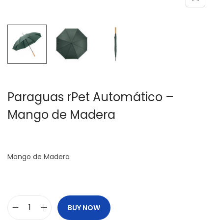
c
d
i
o
ó
n
Paraguas rPet Automático –
Mango de Madera
Mango de Madera
BUY NOW
P