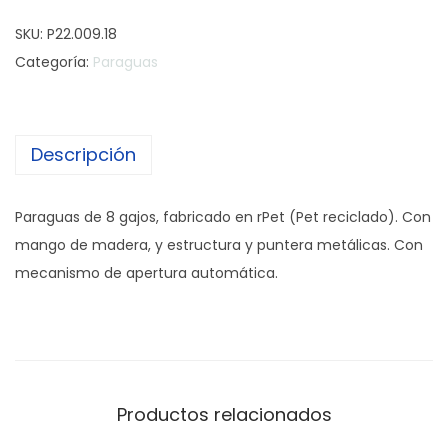
a
SKU:
P22.009.18
r
Categoría:
Paraguas
a
g
u
Descripción
a
s
r
Paraguas de 8 gajos, fabricado en rPet (Pet reciclado). Con
P
mango de madera, y estructura y puntera metálicas. Con
e
mecanismo de apertura automática.
t
A
u
t
o
Productos relacionados
m