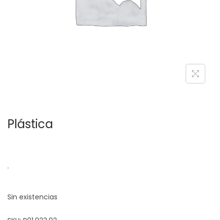
c
d
i
o
ó
n
Plástica
.
Sin existencias