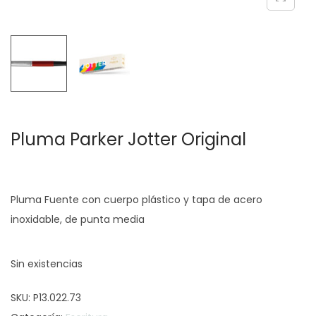
c
d
i
o
ó
n
Pluma Parker Jotter Original
Pluma Fuente con cuerpo plástico y tapa de acero
inoxidable, de punta media
Sin existencias
SKU:
P13.022.73