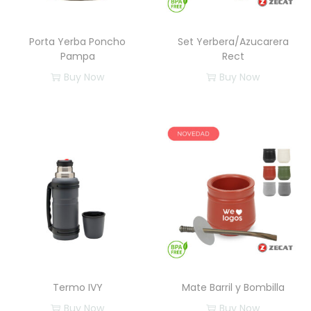
Porta Yerba Poncho
Set Yerbera/Azucarera
Pampa
Rect
Buy Now
Buy Now
E
s
t
e
p
r
o
d
u
c
Termo IVY
Mate Barril y Bombilla
t
Buy Now
Buy Now
o