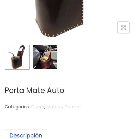
c
d
i
o
ó
n
Porta Mate Auto
Categorías:
Cuero
,
Mates y Termos
Descripción