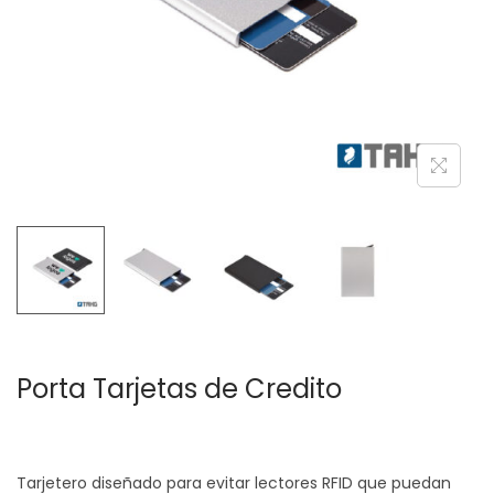
c
d
i
o
ó
n
Porta Tarjetas de Credito
Tarjetero diseñado para evitar lectores RFID que puedan