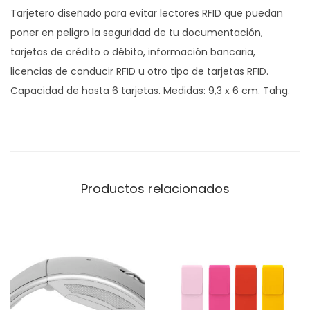
Tarjetero diseñado para evitar lectores RFID que puedan
t
poner en peligro la seguridad de tu documentación,
a
tarjetas de crédito o débito, información bancaria,
s
licencias de conducir RFID u otro tipo de tarjetas RFID.
d
Capacidad de hasta 6 tarjetas. Medidas: 9,3 x 6 cm. Tahg.
e
C
r
e
d
Productos relacionados
i
t
o
c
a
n
t