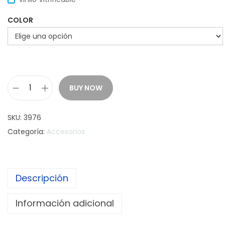
COLOR
BUY NOW
P
o
SKU:
3976
r
Categoría:
Accesorios
t
a
T
Descripción
a
r
Información adicional
j
e