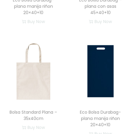
Eco Bolsa Durabag-
Eco Bolsa Durabag –
plana manija riñon
plana con asas
20×40+10
45×40+10
Buy Now
Buy Now
Bolsa Standard Plana –
Eco Bolsa Durabag-
35x40cm
plana manija riñon
20×40+10
Buy Now
Buy Now