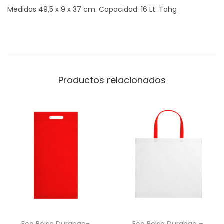
Medidas 49,5 x 9 x 37 cm. Capacidad: 16 Lt. Tahg
e
c
a
n
t
Productos relacionados
i
d
a
d