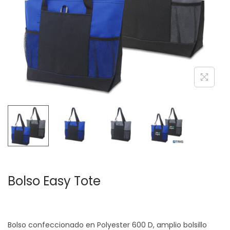
c
d
i
o
ó
n
Bolso Easy Tote
Bolso confeccionado en Polyester 600 D, amplio bolsillo