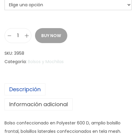
BUY NOW
B
o
SKU:
3958
l
Categoría:
Bolsos y Mochilas
s
o
E
Descripción
a
s
Información adicional
y
T
Bolso confeccionado en Polyester 600 D, amplio bolsillo
o
frontal, bolsillos laterales confeccionados en tela mesh.
t