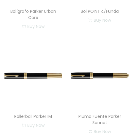
Bolígrafo Parker Urban
Bol POINT c/Funda
Core
Buy Now
Buy Now
E
s
t
e
p
r
o
d
u
c
t
Rollerball Parker IM
Pluma Fuente Parker
o
Sonnet
Buy Now
t
Buy Now