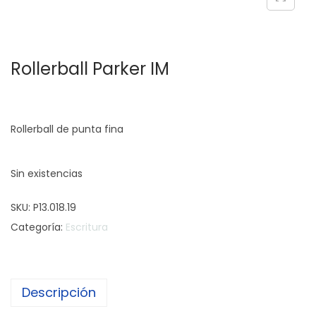
c
d
i
o
ó
Rollerball Parker IM
n
Rollerball de punta fina
Sin existencias
SKU:
P13.018.19
Categoría:
Escritura
Descripción