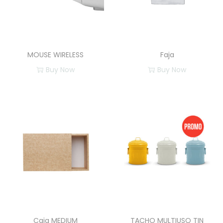
MOUSE WIRELESS
Faja
Buy Now
Buy Now
E
s
t
e
p
r
o
d
u
c
Caja MEDIUM
TACHO MULTIUSO TIN
t