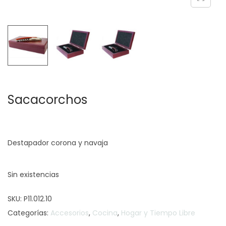
c
d
i
o
ó
n
Sacacorchos
Destapador corona y navaja
Sin existencias
SKU:
P11.012.10
Categorías:
Accesorios
,
Cocina
,
Hogar y Tiempo Libre