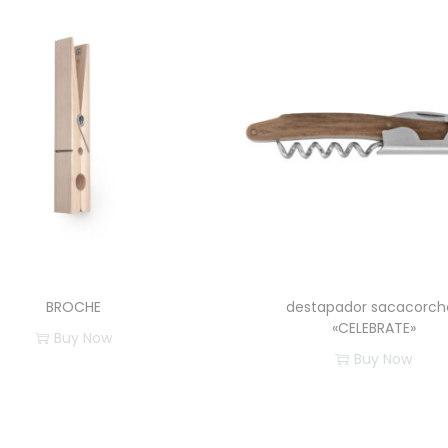
BROCHE
destapador sacacorch
«CELEBRATE»
Buy Now
Buy Now
E
E
s
s
t