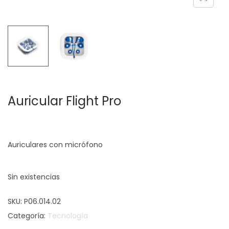
c
d
i
o
ó
n
Auricular Flight Pro
Auriculares con micrófono
Sin existencias
SKU:
P06.014.02
Categoría:
Tecnología