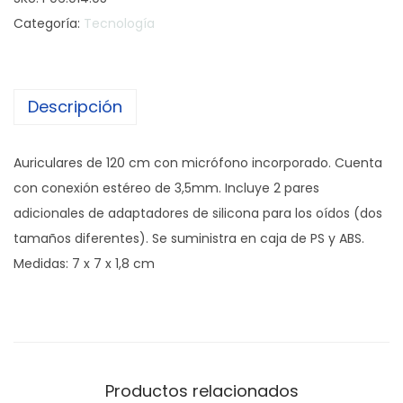
r
Categoría:
Tecnología
i
c
u
Descripción
l
a
r
Auriculares de 120 cm con micrófono incorporado. Cuenta
F
con conexión estéreo de 3,5mm. Incluye 2 pares
l
adicionales de adaptadores de silicona para los oídos (dos
i
tamaños diferentes). Se suministra en caja de PS y ABS.
g
Medidas: 7 x 7 x 1,8 cm
h
t
P
r
o
Productos relacionados