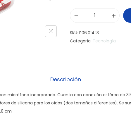
A
u
SKU:
P06.014.13
r
Categoría:
Tecnología
i
c
u
l
a
Descripción
r
F
 con micrófono incorporado. Cuenta con conexión estéreo de 3,
l
ores de silicona para los oídos (dos tamaños diferentes). Se su
i
1,8 cm
g
h