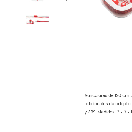
g
n
a
i
c
d
i
o
ó
n
Auriculares de 120 cm
adicionales de adaptad
y ABS. Medidas: 7 x 7 x 