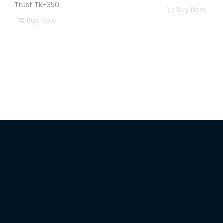
Trust TK-350
Buy Now
Buy Now