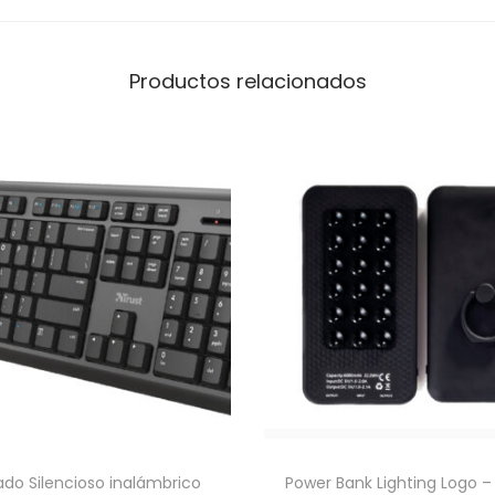
t
P
r
Productos relacionados
o
c
a
n
t
i
d
a
d
ado Silencioso inalámbrico
Power Bank Lighting Logo –