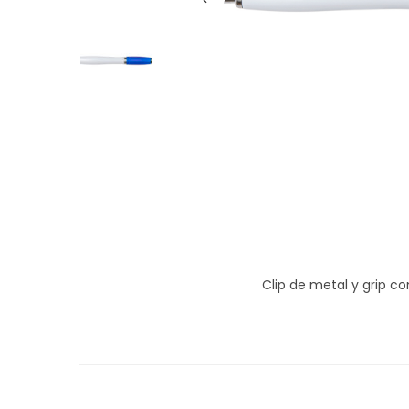
g
n
a
i
c
d
i
o
ó
n
Clip de metal y grip co