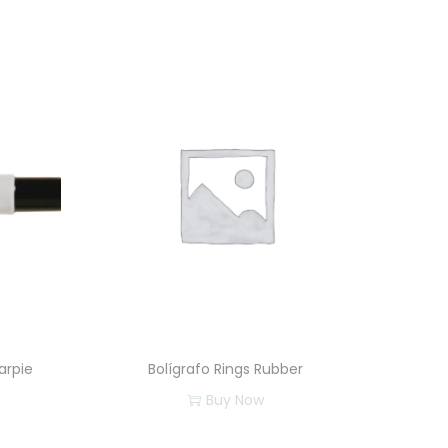
arpie
Bolígrafo Rings Rubber
Buy Now