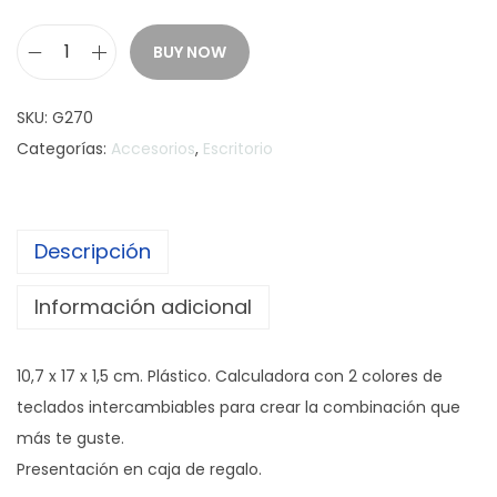
BUY NOW
C
A
SKU:
G270
L
Categorías:
Accesorios
,
Escritorio
C
U
L
Descripción
A
D
Información adicional
O
R
10,7 x 17 x 1,5 cm. Plástico. Calculadora con 2 colores de
A
teclados intercambiables para crear la combinación que
D
más te guste.
O
Presentación en caja de regalo.
R