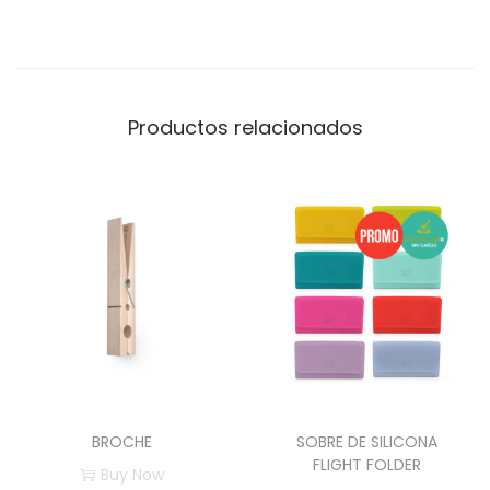
A
2
c
a
Productos relacionados
n
t
i
d
a
d
BROCHE
SOBRE DE SILICONA
FLIGHT FOLDER
Buy Now