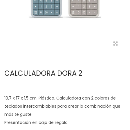
c
d
i
o
ó
n
CALCULADORA DORA 2
10,7 x 17 x 1,5 cm. Plástico. Calculadora con 2 colores de
teclados intercambiables para crear la combinación que
más te guste.
Presentación en caja de regalo.