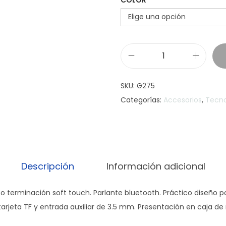
P
A
SKU:
G275
R
Categorías:
Accesorios
,
Tecno
L
A
N
T
E
Descripción
Información adicional
S
I
ico terminación soft touch. Parlante bluetooth. Práctico diseño 
L
arjeta TF y entrada auxiliar de 3.5 mm. Presentación en caja de 
K