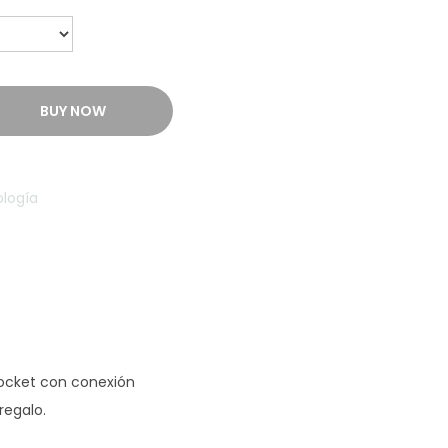
BUY NOW
logía
pocket con conexión
regalo.