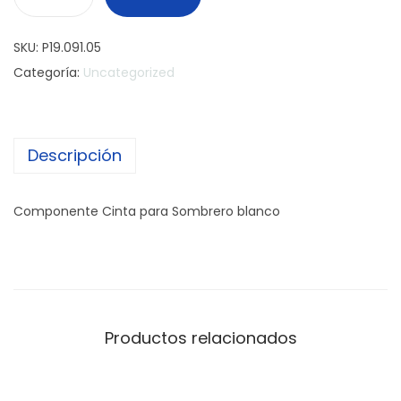
C
i
SKU:
P19.091.05
n
Categoría:
Uncategorized
t
a
c
Descripción
a
n
t
Componente Cinta para Sombrero blanco
i
d
a
d
Productos relacionados