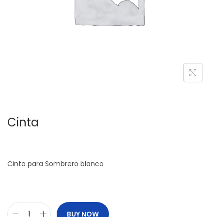
c
d
i
o
ó
n
Cinta
Cinta para Sombrero blanco
BUY NOW