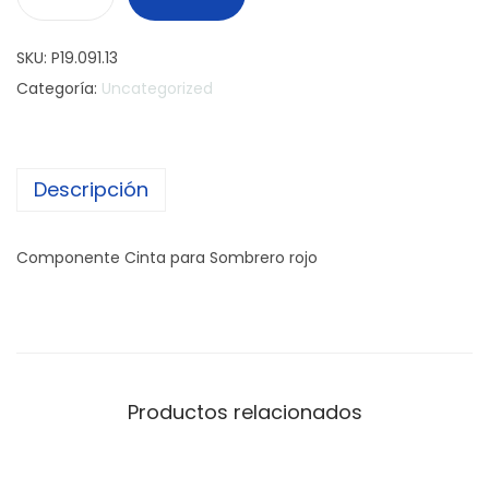
C
i
SKU:
P19.091.13
n
Categoría:
Uncategorized
t
a
c
Descripción
a
n
t
Componente Cinta para Sombrero rojo
i
d
a
d
Productos relacionados