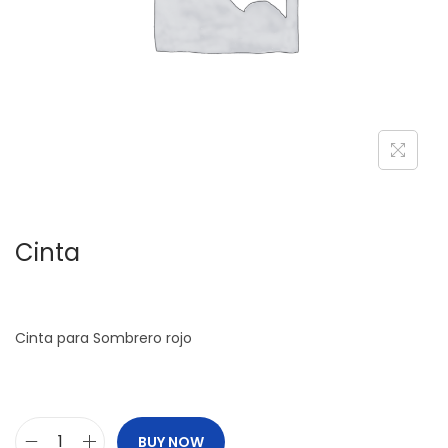
c
d
i
o
ó
n
Cinta
Cinta para Sombrero rojo
BUY NOW