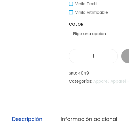
Vinilo Textil
Vinilo Vitrificable
COLOR
C
a
SKU:
4049
m
Categorías:
Apparel
,
Apparel -
p
e
r
a
R
Descripción
Información adicional
o