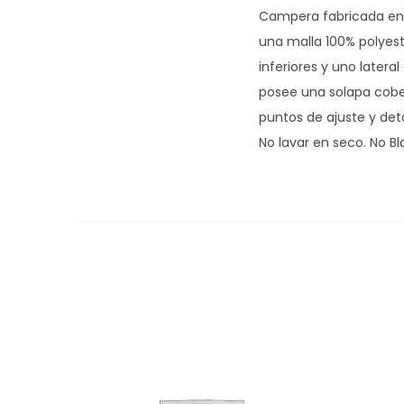
Campera fabricada en T
una malla 100% polyeste
inferiores y uno latera
posee una solapa cober
puntos de ajuste y det
No lavar en seco. No B