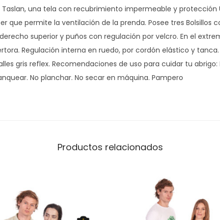
m
aslan, una tela con recubrimiento impermeable y protección UV. 
p
r que permite la ventilación de la prenda. Posee tres Bolsillos co
e
l derecho superior y puños con regulación por velcro. En el extrem
v
tora. Regulación interna en ruedo, por cordón elástico y tanc
i
alles gris reflex. Recomendaciones de uso para cuidar tu abrigo:
e
lanquear. No planchar. No secar en máquina. Pampero
n
t
o
P
a
Productos relacionados
m
p
e
r
o