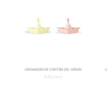
ORGANIZADOR CAPITÁN DEL ORDEN
C
Buy Now
E
s
t
e