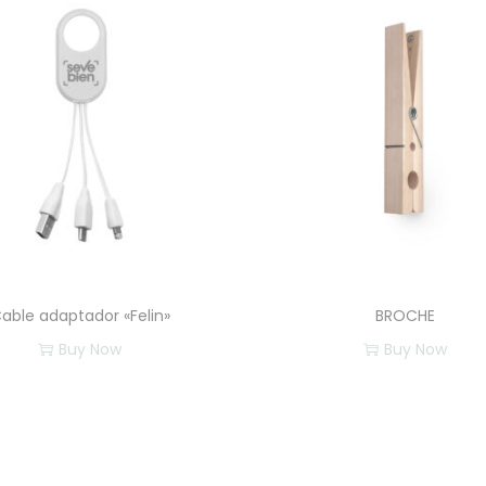
able adaptador «Felin»
BROCHE
Buy Now
Buy Now
E
E
s
s
t
t
e
e