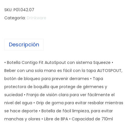
o
SKU:
P01.042.07
n
Categoría:
Drinkware
t
i
g
Descripción
o
B
o
• Botella Contigo Fit AutoSpout con sistema Squeeze •
t
Beber con una sola mano es fácil con la tapa AUTOSPOUT,
e
botón de bloqueo para prevenir derrames • Tapa
l
protectora de boquilla que protege de gérmenes y
l
suciedad • Franja de visión clara para ver fácilmente el
a
nivel del agua • Grip de goma para evitar resbalar mientras
F
se hace deporte • Botella de fácil limpieza, para evitar
i
manchas y olores • Libre de BPA • Capacidad de 710ml
t