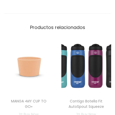
A
u
t
o
Productos relacionados
S
p
o
u
t
S
q
u
e
e
MANGA «MY CUP TO
Contigo Botella Fit
z
GO»
AutoSpout Squeeze
e
Buy Now
Buy Now