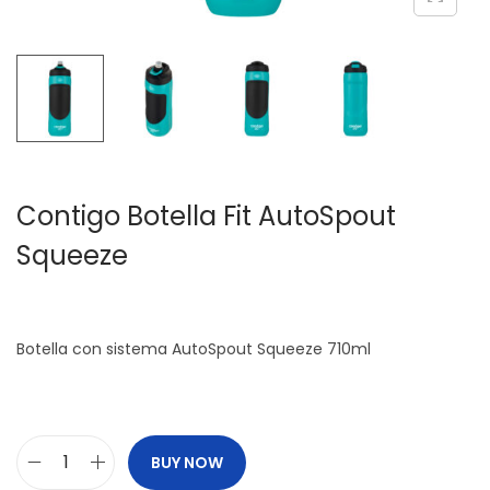
c
d
i
o
ó
n
Contigo Botella Fit AutoSpout
Squeeze
Botella con sistema AutoSpout Squeeze 710ml
BUY NOW
C