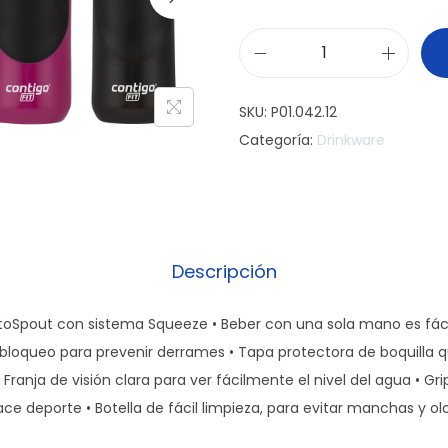
C
o
SKU:
P01.042.12
n
Categoría:
Drinkware
t
i
g
o
B
Descripción
o
t
AutoSpout con sistema Squeeze • Beber con una sola mano es fáci
e
loqueo para prevenir derrames • Tapa protectora de boquilla 
l
ranja de visión clara para ver fácilmente el nivel del agua • Gr
l
ce deporte • Botella de fácil limpieza, para evitar manchas y olor
a