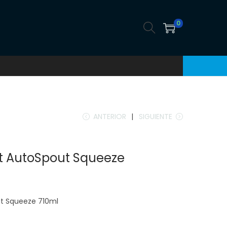
0
ANTERIOR
SIGUIENTE
Fit AutoSpout Squeeze
ut Squeeze 710ml