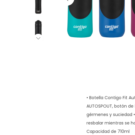
g
n
a
i
c
d
i
o
ó
n
• Botella Contigo Fit 
AUTOSPOUT, botón de b
gérmenes y suciedad • F
resbalar mientras se ha
Capacidad de 710ml