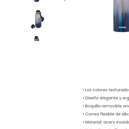
g
n
a
i
c
d
i
o
ó
n
• Los colores texturado
• Diseño elegante y er
• Boquilla removible an
• Correa flexible de s
• Material: acero inox