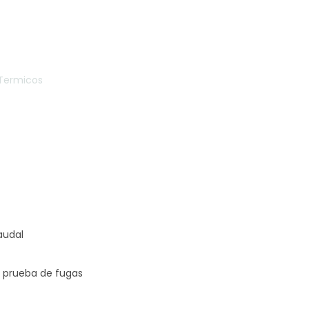
Termicos
audal
 a prueba de fugas