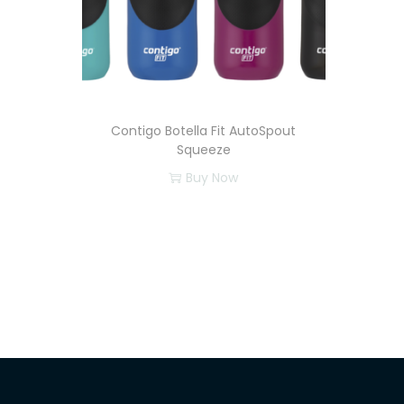
Contigo Botella Fit AutoSpout
Squeeze
Buy Now