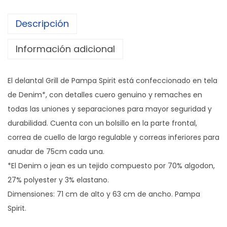
t
Descripción
a
l
Información adicional
G
r
El delantal Grill de Pampa Spirit está confeccionado en tela
i
de Denim*, con detalles cuero genuino y remaches en
l
todas las uniones y separaciones para mayor seguridad y
l
durabilidad. Cuenta con un bolsillo en la parte frontal,
c
correa de cuello de largo regulable y correas inferiores para
a
anudar de 75cm cada una.
n
*El Denim o jean es un tejido compuesto por 70% algodon,
t
27% polyester y 3% elastano.
i
Dimensiones: 71 cm de alto y 63 cm de ancho. Pampa
d
Spirit.
a
d