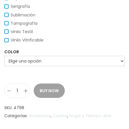
Serigrafía
Sublimación
Tampografía
Vinilo Textil
Vinilo Vitrificable
COLOR
BUY NOW
D
e
SKU:
4798
l
Categorías:
Accesorios
,
Cocina
,
Hogar y Tiempo Libre
a
n