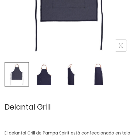
c
d
i
o
ó
n
Delantal Grill
El delantal Grill de Pampa Spirit está confeccionado en tela