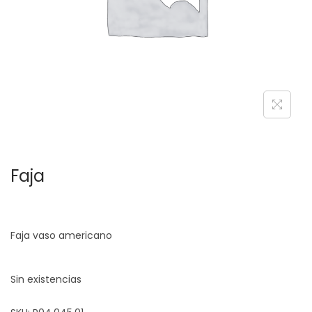
c
d
i
o
ó
n
Faja
Faja vaso americano
Sin existencias