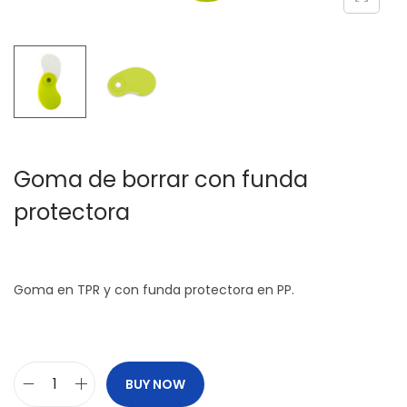
c
d
i
o
ó
n
Goma de borrar con funda
protectora
Goma en TPR y con funda protectora en PP.
BUY NOW
G