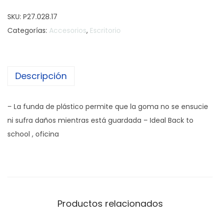
o
SKU:
P27.028.17
m
Categorías:
Accesorios
,
Escritorio
a
d
e
Descripción
b
o
r
– La funda de plástico permite que la goma no se ensucie
r
ni sufra daños mientras está guardada – Ideal Back to
a
school , oficina
r
c
o
n
f
Productos relacionados
u