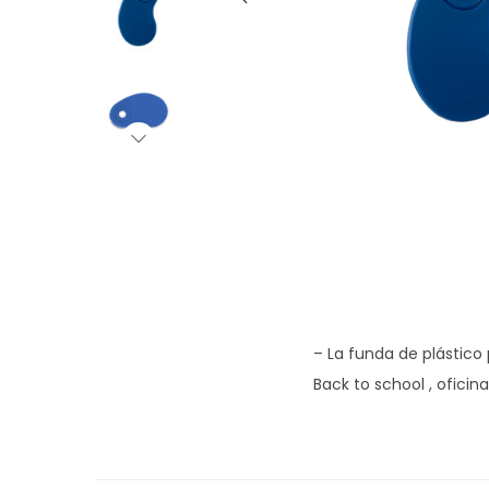
g
n
a
i
c
d
i
o
ó
n
– La funda de plástico
Back to school , oficina