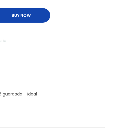
BUY NOW
orio
á guardada – Ideal