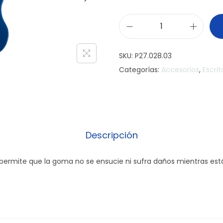
G
o
SKU:
P27.028.03
m
Categorías:
Accesorios
,
Escrit
a
d
e
b
o
Descripción
r
r
 permite que la goma no se ensucie ni sufra daños mientras est
a
r
c
o