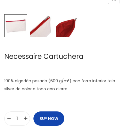
c
d
i
o
ó
n
Necessaire Cartuchera
100% algodón pesado (600 g/m²) con forro interior tela
silver de color a tono con cierre.
BUY NOW
N