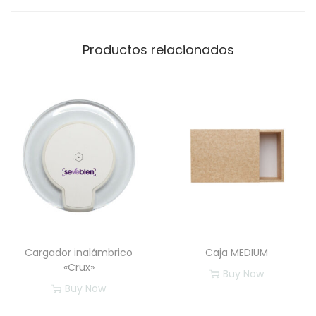
e
r
a
Productos relacionados
c
a
n
t
i
d
a
d
Cargador inalámbrico
Caja MEDIUM
«Crux»
Buy Now
Buy Now
E
E
s