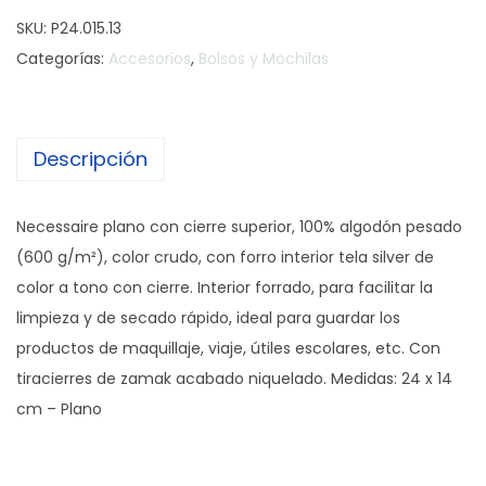
e
SKU:
P24.015.13
c
Categorías:
Accesorios
,
Bolsos y Mochilas
e
s
s
Descripción
a
i
r
Necessaire plano con cierre superior, 100% algodón pesado
e
(600 g/m²), color crudo, con forro interior tela silver de
C
color a tono con cierre. Interior forrado, para facilitar la
a
limpieza y de secado rápido, ideal para guardar los
r
productos de maquillaje, viaje, útiles escolares, etc. Con
t
tiracierres de zamak acabado niquelado. Medidas: 24 x 14
u
cm – Plano
c
h