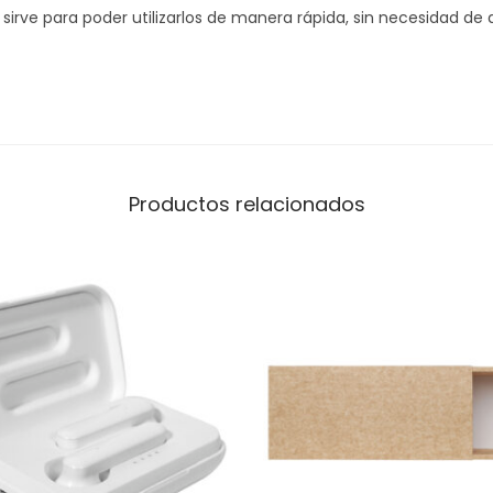
a
sirve para poder utilizarlos de manera rápida, sin necesidad de
r
T
r
u
s
t
Productos relacionados
H
S
-
2
0
0
c
a
n