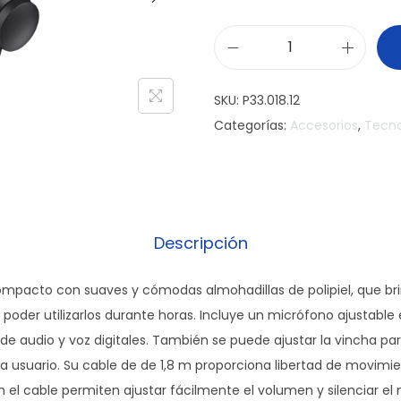
H
e
SKU:
P33.018.12
a
Categorías:
Accesorios
,
Tecno
d
s
e
t
U
Descripción
S
B
pacto con suaves y cómodas almohadillas de polipiel, que br
o
ra poder utilizarlos durante horas. Incluye un micrófono ajustable 
n
 de audio y voz digitales. También se puede ajustar la vincha p
-
 usuario. Su cable de de 1,8 m proporciona libertad de movimie
e
n el cable permiten ajustar fácilmente el volumen y silenciar el