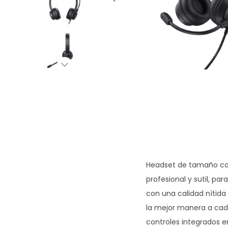
g
n
a
i
c
d
i
o
ó
n
Headset de tamaño com
profesional y sutil, pa
con una calidad nítida
la mejor manera a cada
controles integrados e