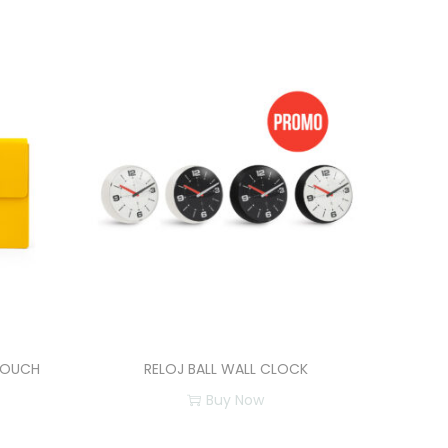
POUCH
RELOJ BALL WALL CLOCK
Buy Now
E