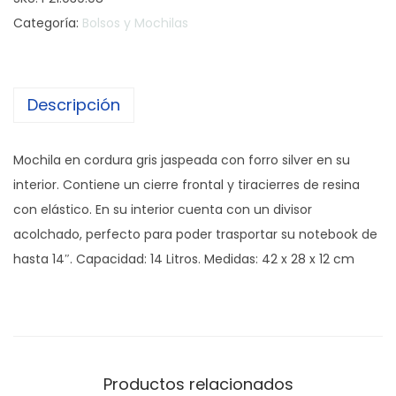
c
Categoría:
Bolsos y Mochilas
h
i
l
Descripción
a
P
o
Mochila en cordura gris jaspeada con forro silver en su
r
interior. Contiene un cierre frontal y tiracierres de resina
t
con elástico. En su interior cuenta con un divisor
a
acolchado, perfecto para poder trasportar su notebook de
n
hasta 14″. Capacidad: 14 Litros. Medidas: 42 x 28 x 12 cm
o
t
e
b
o
Productos relacionados