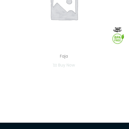
Faja
Buy Now