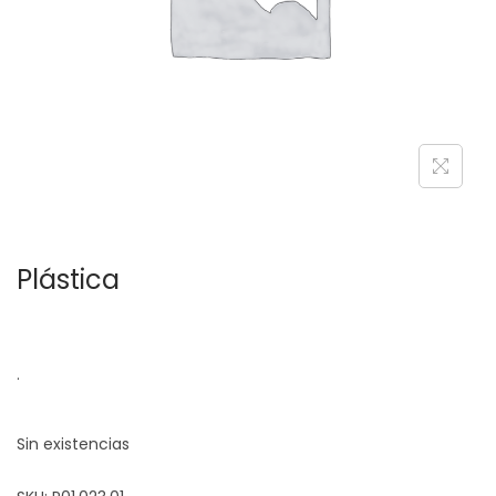
c
d
i
o
ó
n
Plástica
.
Sin existencias