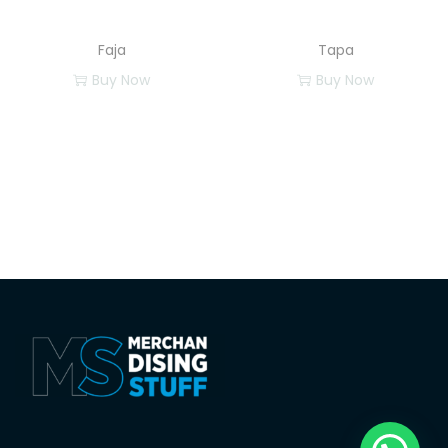
Faja
Tapa
Buy Now
Buy Now