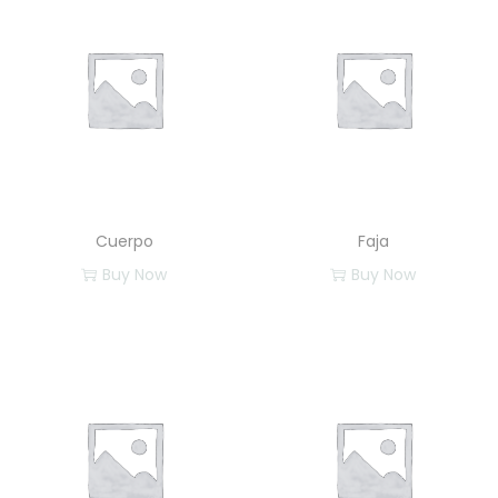
n
t
i
d
a
d
Cuerpo
Faja
Buy Now
Buy Now