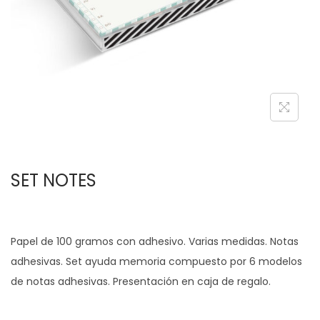
c
d
i
o
ó
n
SET NOTES
Papel de 100 gramos con adhesivo. Varias medidas. Notas
adhesivas. Set ayuda memoria compuesto por 6 modelos
de notas adhesivas. Presentación en caja de regalo.