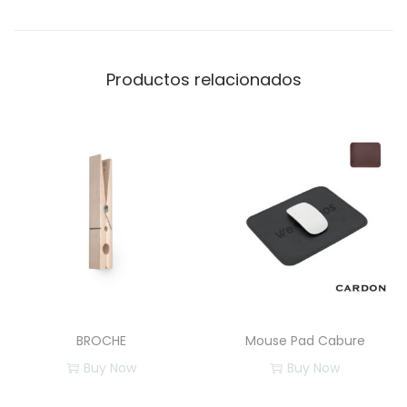
Productos relacionados
BROCHE
Mouse Pad Cabure
Buy Now
Buy Now
E
E