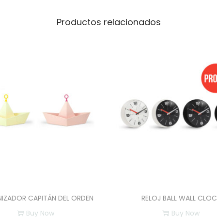
c
a
Productos relacionados
n
t
i
d
a
d
IZADOR CAPITÁN DEL ORDEN
RELOJ BALL WALL CLO
Buy Now
Buy Now