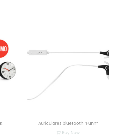
CK
Auriculares bluetooth “Funn”
Buy Now