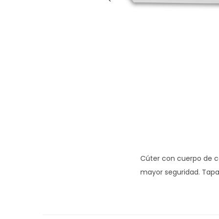
g
n
a
i
c
d
i
o
ó
n
Cúter con cuerpo de c
mayor seguridad. Tapa 