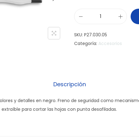
C
u
SKU:
P27.030.05
t
Categoría:
Accesorios
t
e
r
C
h
Descripción
i
c
olores y detalles en negro. Freno de seguridad como mecanism
o
extraíble para cortar las hojas con punta desafiladas.
D
ú
o