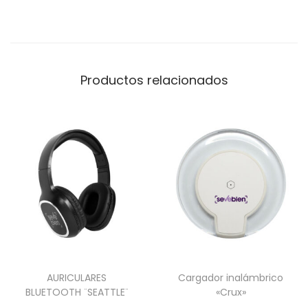
O
F
L
A
Productos relacionados
S
H
c
a
n
t
i
d
a
d
AURICULARES
Cargador inalámbrico
BLUETOOTH ¨SEATTLE¨
«Crux»