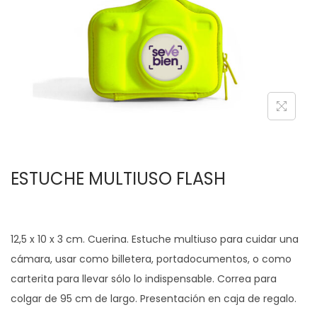
c
d
i
o
ó
n
ESTUCHE MULTIUSO FLASH
12,5 x 10 x 3 cm. Cuerina. Estuche multiuso para cuidar una
cámara, usar como billetera, portadocumentos, o como
carterita para llevar sólo lo indispensable. Correa para
colgar de 95 cm de largo. Presentación en caja de regalo.