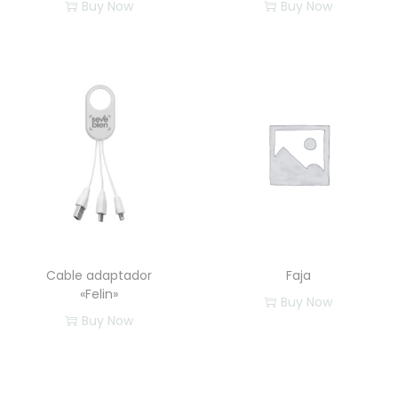
Buy Now
Buy Now
E
E
s
s
t
t
e
e
p
p
r
r
o
o
d
d
u
u
c
c
Cable adaptador
Faja
t
t
«Felin»
Buy Now
o
o
Buy Now
t
t
E
i
i
s
e
e
t