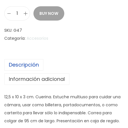
BUY NOW
E
S
SKU:
G47
T
Categoría:
Accesorios
U
C
H
Descripción
E
M
Información adicional
U
L
12,5 x 10 x 3 cm. Cuerina. Estuche multiuso para cuidar una
T
cámara, usar como billetera, portadocumentos, o como
I
carterita para llevar sólo lo indispensable. Correa para
U
colgar de 95 cm de largo. Presentación en caja de regalo.
S