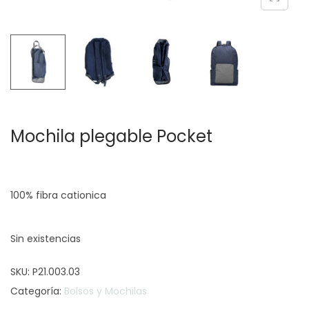
c
d
i
o
ó
n
Mochila plegable Pocket
100% fibra cationica
Sin existencias
SKU:
P21.003.03
Categoría:
Bolsos y Mochilas