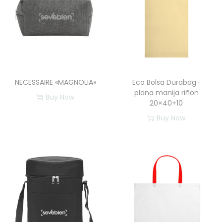
NECESSAIRE «MAGNOLIA»
Eco Bolsa Durabag-
plana manija riñon
Buy Now
20×40+10
E
Buy Now
s
t
e
p
r
o
d
u